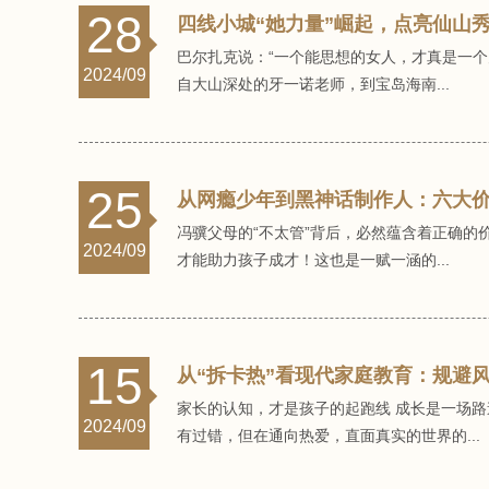
28
四线小城“她力量”崛起，点亮仙山
巴尔扎克说：“一个能思想的女人，才真是一个
2024/09
自大山深处的牙一诺老师，到宝岛海南...
25
从网瘾少年到黑神话制作人：六大
冯骥父母的“不太管”背后，必然蕴含着正确
2024/09
才能助力孩子成才！这也是一赋一涵的...
15
从“拆卡热”看现代家庭教育：规避
家长的认知，才是孩子的起跑线 成长是一场
2024/09
有过错，但在通向热爱，直面真实的世界的...